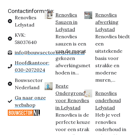
Contactinformatie:
Renovlies
Renovlies
Renovlies
Sauzen in
afwerking
Lelystad
Lelystad
Lelystad
KVK:
Renovlies
Renovlies biedt
58037640
sauzen is een
een
van de meest
uitstekende
info@bouwsectornederland.nl
gekozen
basis voor
Hoofdkantoor:
afwerkingsmet
strakke en
030-2072024
hoden in...
moderne
muren,...
Bouwsector
Beste
Nederland
Ondergrond
Renovlies
Ga naar onze
voor Renovlies
onderhoud
webshop
in Lelystad
Lelystad
Renovlies is de
Heb je veel
perfecte keuze
renovlies
voor een strak
onderhoud in