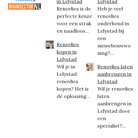
in Lelystad
Lelystad
Renovlies is de
Heb je veel
perfecte keuze
renovlies
voor een strak
onderhoud in
en naadloos...
Lelystad bij
een
Renovlies
nieuwbouwwo
kopen in
ning?...
Lelystad
Wil je in
Renovlies laten
Lelystad
aanbrengen in
renovlies
Lelystad
kopen? Het is
Wil je renovlies
dé oplossing...
laten
aanbrengen in
Lelystad door
een
specialist?...