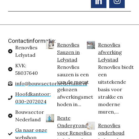
Contactinformatie:
Renovlies
Renovlies
Renovlies
Sauzen in
afwerking
Lelystad
Lelystad
Lelystad
KVK:
Renovlies
Renovlies biedt
58037640
sauzen is een
een
van de meest
uitstekende
info@bouwsectornederland.nl
gekozen
basis voor
Hoofdkantoor:
afwerkingsmet
strakke en
030-2072024
hoden in...
moderne
muren,...
Bouwsector
Beste
Nederland
Ondergrond
Renovlies
Ga naar onze
voor Renovlies
onderhoud
webshop