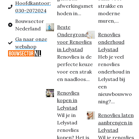
Hoofdkantoor:
afwerkingsmet
strakke en
030-2072024
hoden in...
moderne
muren,...
Bouwsector
Beste
Nederland
Ondergrond
Renovlies
Ga naar onze
voor Renovlies
onderhoud
webshop
in Lelystad
Lelystad
Renovlies is de
Heb je veel
perfecte keuze
renovlies
voor een strak
onderhoud in
en naadloos...
Lelystad bij
een
Renovlies
nieuwbouwwo
kopen in
ning?...
Lelystad
Wil je in
Renovlies laten
Lelystad
aanbrengen in
renovlies
Lelystad
kopen? Het is
Wil je renovlies