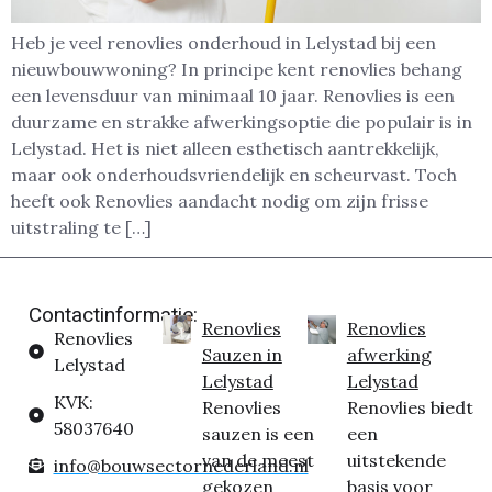
Heb je veel renovlies onderhoud in Lelystad bij een
nieuwbouwwoning? In principe kent renovlies behang
een levensduur van minimaal 10 jaar. Renovlies is een
duurzame en strakke afwerkingsoptie die populair is in
Lelystad. Het is niet alleen esthetisch aantrekkelijk,
maar ook onderhoudsvriendelijk en scheurvast. Toch
heeft ook Renovlies aandacht nodig om zijn frisse
uitstraling te […]
Contactinformatie:
Renovlies
Renovlies
Renovlies
Sauzen in
afwerking
Lelystad
Lelystad
Lelystad
KVK:
Renovlies
Renovlies biedt
58037640
sauzen is een
een
van de meest
uitstekende
info@bouwsectornederland.nl
gekozen
basis voor