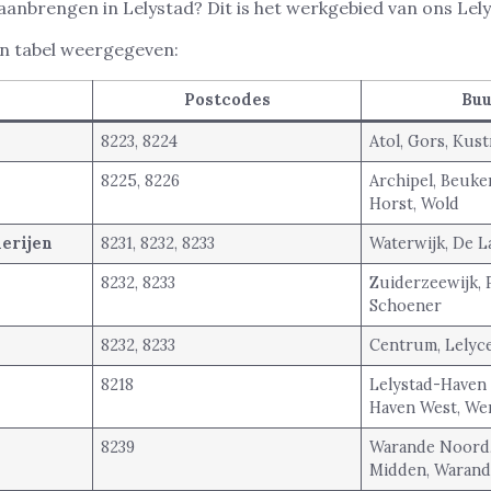
 aanbrengen in Lelystad? Dit is het werkgebied van ons Lel
een tabel weergegeven:
Postcodes
Buu
8223, 8224
Atol, Gors, Kust
8225, 8226
Archipel, Beuke
Horst, Wold
erijen
8231, 8232, 8233
Waterwijk, De L
8232, 8233
Zuiderzeewijk, P
Schoener
8232, 8233
Centrum, Lelyc
8218
Lelystad-Haven 
Haven West, We
8239
Warande Noord
Midden, Warand