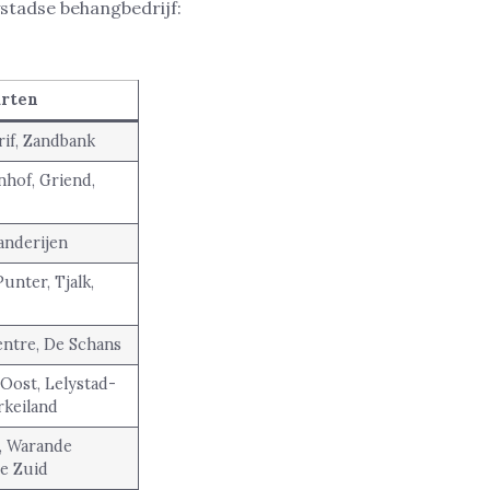
ystadse behangbedrijf:
rten
rif, Zandbank
nhof, Griend,
anderijen
unter, Tjalk,
entre, De Schans
Oost, Lelystad-
rkeiland
, Warande
e Zuid