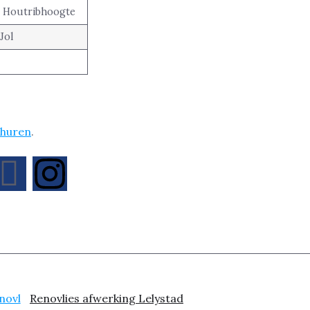
, Houtribhoogte
Jol
nhuren
.
Renovlies afwerking Lelystad