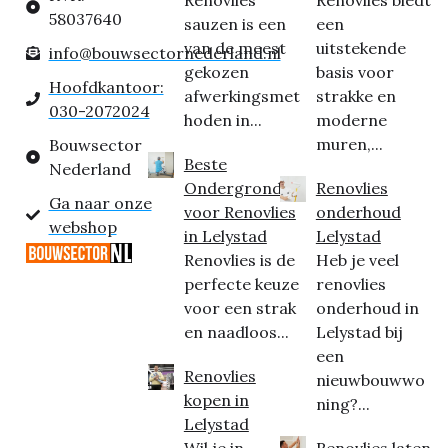
Renovlies
Renovlies biedt
58037640
sauzen is een
een
van de meest
uitstekende
info@bouwsectornederland.nl
gekozen
basis voor
Hoofdkantoor:
afwerkingsmet
strakke en
030-2072024
hoden in...
moderne
muren,...
Bouwsector
Beste
Nederland
Ondergrond
Renovlies
Ga naar onze
voor Renovlies
onderhoud
webshop
in Lelystad
Lelystad
Renovlies is de
Heb je veel
perfecte keuze
renovlies
voor een strak
onderhoud in
en naadloos...
Lelystad bij
een
Renovlies
nieuwbouwwo
kopen in
ning?...
Lelystad