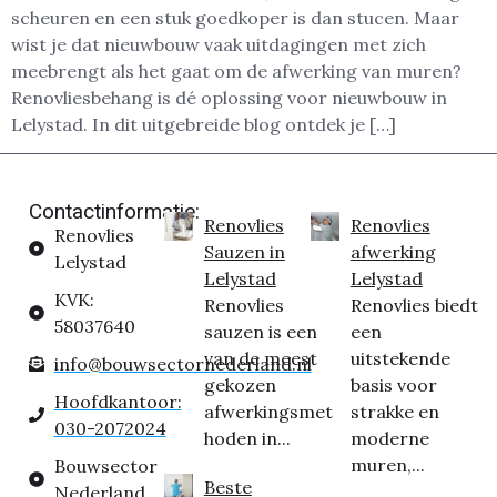
scheuren en een stuk goedkoper is dan stucen. Maar
wist je dat nieuwbouw vaak uitdagingen met zich
meebrengt als het gaat om de afwerking van muren?
Renovliesbehang is dé oplossing voor nieuwbouw in
Lelystad. In dit uitgebreide blog ontdek je […]
Contactinformatie:
Renovlies
Renovlies
Renovlies
Sauzen in
afwerking
Lelystad
Lelystad
Lelystad
KVK:
Renovlies
Renovlies biedt
58037640
sauzen is een
een
van de meest
uitstekende
info@bouwsectornederland.nl
gekozen
basis voor
Hoofdkantoor:
afwerkingsmet
strakke en
030-2072024
hoden in...
moderne
muren,...
Bouwsector
Beste
Nederland