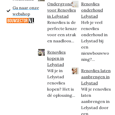
Ondergrond
Renovlies
Ga naar onze
voor Renovlies
onderhoud
webshop
in Lelystad
Lelystad
Renovlies is de
Heb je veel
perfecte keuze
renovlies
voor een strak
onderhoud in
en naadloos...
Lelystad bij
een
Renovlies
nieuwbouwwo
kopen in
ning?...
Lelystad
Wil je in
Renovlies laten
Lelystad
aanbrengen in
renovlies
Lelystad
kopen? Het is
Wil je renovlies
dé oplossing...
laten
aanbrengen in
Lelystad door
een