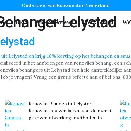
Onderdeel van Bouwsector Nederland
Behanger Lelystad
me
Blog
Video Reviews
Werkgebied
We
elystad
ecialiseerd in het aanbrengen van renovlies behang, een 
ovlies behangers uit Lelystad een hele aantrekkelijke aan
eb je vragen? Vraag een gratis offerte aan of bel ons: 03
Renovlies Sauzen in Lelystad
Renovlies sauzen is een van de meest
gekozen afwerkingsmethoden in...